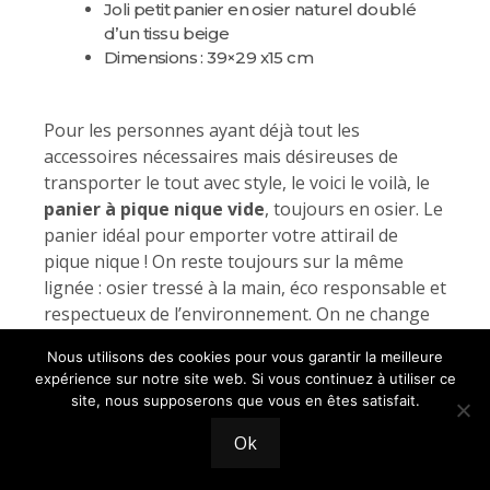
Joli petit panier en osier naturel doublé
d’un tissu beige
Dimensions : 39×29 x15 cm
Pour les personnes ayant déjà tout les
accessoires nécessaires mais désireuses de
transporter le tout avec style, le voici le voilà, le
panier à pique nique vide
, toujours en osier. Le
panier idéal pour emporter votre attirail de
pique nique ! On reste toujours sur la même
lignée : osier tressé à la main, éco responsable et
respectueux de l’environnement. On ne change
pas une équipe qui gagne et çà, la marque l’a
Nous utilisons des cookies pour vous garantir la meilleure
bien compris !
expérience sur notre site web. Si vous continuez à utiliser ce
site, nous supposerons que vous en êtes satisfait.
Toujours dans la sobriété, l’intérieur de cette
valisette est
en tissu beige
. Elle sera facile à
Ok
transporter avec sa jolie poignée en cuir marron
disposée sur le côté. Et lorsqu’on ne l’utilise pas ?