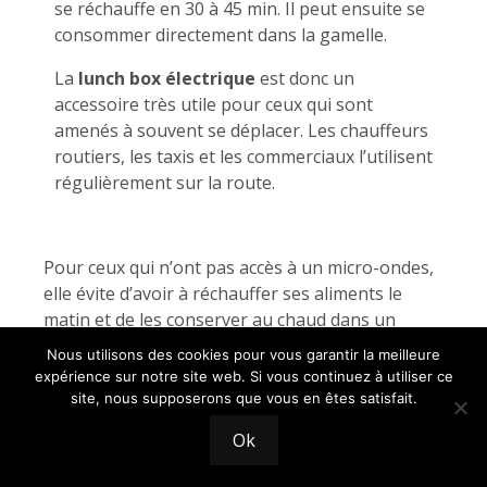
se réchauffe en 30 à 45 min. Il peut ensuite se
consommer directement dans la gamelle.
La
lunch box électrique
est donc un
accessoire très utile pour ceux qui sont
amenés à souvent se déplacer. Les chauffeurs
routiers, les taxis et les commerciaux l’utilisent
régulièrement sur la route.
Pour ceux qui n’ont pas accès à un micro-ondes,
elle évite d’avoir à réchauffer ses aliments le
matin et de les conserver au chaud dans un
thermos isotherme. C’est en fait une variante de
Nous utilisons des cookies pour vous garantir la meilleure
la
lunch box isotherme
, dans laquelle on a pas
expérience sur notre site web. Si vous continuez à utiliser ce
besoin de préchauffer ses plats à l’avance.
site, nous supposerons que vous en êtes satisfait.
Ok