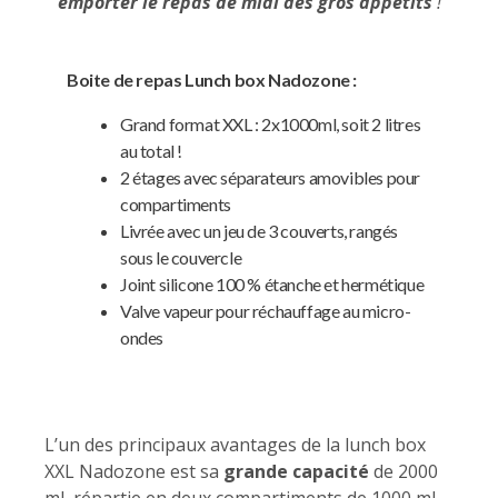
emporter le repas de midi des gros appétits
!
Boite de repas Lunch box Nadozone :
Grand format XXL : 2x1000ml, soit 2 litres
au total !
2 étages avec séparateurs amovibles pour
compartiments
Livrée avec un jeu de 3 couverts, rangés
sous le couvercle
Joint silicone 100 % étanche et hermétique
Valve vapeur pour réchauffage au micro-
ondes
L’un des principaux avantages de la lunch box
XXL Nadozone est sa
grande capacité
de 2000
ml, répartie en deux compartiments de 1000 ml