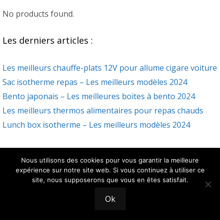
No products found.
Les derniers articles :
Les meilleurs chauffe-plats 12V pour allume cigare voiture
Sac isotherme repas – Les meilleurs modèles 2024
Bento japonais – Les meilleures boites à bento 2024
Les meilleurs thermos alimentaires pour repas chauds
Lunch box isotherme – Les meilleurs modèles 2024
Meilleurs thermos alimentaires :
Nous utilisons des cookies pour vous garantir la meilleure
expérience sur notre site web. Si vous continuez à utiliser ce
No products found.
site, nous supposerons que vous en êtes satisfait.
Ok
Les sacs repas isothermes :